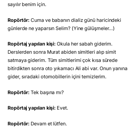
sayılır benim için.
Ropörtör:
Cuma ve babanın dializ günü haricindeki
günlerde ne yaparsın Selim? (Yine gülüşmeler…)
Ropörtaj yapılan kişi:
Okula her sabah giderim.
Derslerden sonra Murat abiden simitleri alıp simit
satmaya giderim. Tüm simitlerimi çok kısa sürede
bitirdikten sonra oto yıkamacı Ali abi var. Onun yanına
gider, sıradaki otomobillerin içini temizlerim.
Ropörtör:
Tek başına mı?
Ropörtaj yapılan kişi:
Evet.
Ropörtör:
Devam et lütfen.