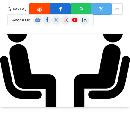
PAYLAŞ
Google
Facebook
X
Instagram
YouTube
LinkedIn
Abone Ol:
News
(Twitter)