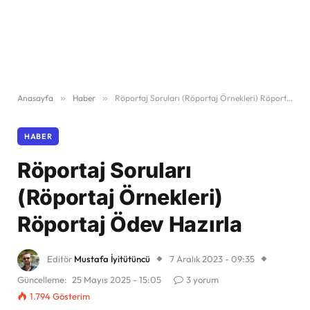
Anasayfa
»
Haber
»
Röportaj Soruları (Röportaj Örnekleri) Röportaj Ödev Hazırla
HABER
Röportaj Soruları
(Röportaj Örnekleri)
Röportaj Ödev Hazırla
Editör
Mustafa İyitütüncü
7 Aralık 2023 - 09:35
Güncelleme:
25 Mayıs 2025 - 15:05
3 yorum
1.794
Gösterim