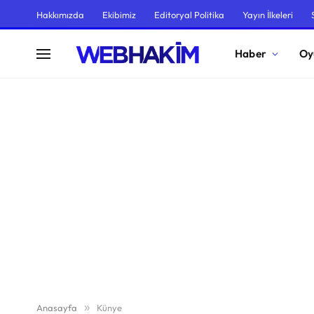
Hakkımızda
Ekibimiz
Editoryal Politika
Yayın İlkeleri
Haber
Oy
Anasayfa
»
Künye