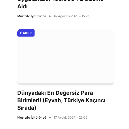
Aldı
Mustafa İyitütüncü
16 Ağustos 2025 - 15:22
HABER
Dünyadaki En Değersiz Para
Birimleri! (Eyvah, Türkiye Kaçıncı
Sırada)
Mustafa İyitütüncü
17 Aralık 2024 - 22:05