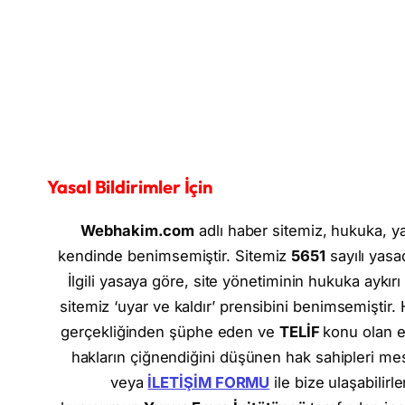
Yasal Bildirimler İçin
Webhakim.com
adlı haber sitemiz, hukuka, yas
kendinde benimsemiştir. Sitemiz
5651
sayılı yasa
İlgili yasaya göre, site yönetiminin hukuka aykır
sitemiz ‘uyar ve kaldır’ prensibini benimsemiştir.
gerçekliğinden şüphe eden ve
TELİF
konu olan e
hakların çiğnendiğini düşünen hak sahipleri mesle
veya
İLETİŞİM FORMU
ile bize ulaşabilirl