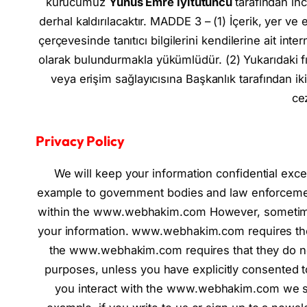
kurucumuz
Yunus Emre İyitütüncü
tarafından in
derhal kaldırılacaktır. MADDE 3 – (1) İçerik, yer ve 
çerçevesinde tanıtıcı bilgilerini kendilerine ait int
olarak bulundurmakla yükümlüdür. (2) Yukarıdaki fı
veya erişim sağlayıcısına Başkanlık tarafından iki
cez
Privacy Policy
We will keep your information confidential exce
example to government bodies and law enforcement
within the www.webhakim.com However, sometime
your information. www.webhakim.com requires these 
the www.webhakim.com requires that they do not
purposes, unless you have explicitly consented t
you interact with the www.webhakim.com we so