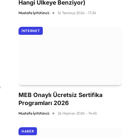
Hangi Ülkeye Benziyor)
Mustafa İyitütüncü
16 Temmuz 2024 - 17:34
l
İNTERNET
n
MEB Onaylı Ücretsiz Sertifika
s
Programları 2026
d
Mustafa İyitütüncü
26 Haziran 2024 - 14:45
HABER