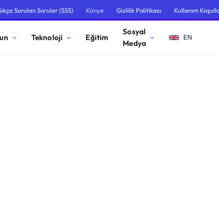
Sıkça Sorulan Sorular (SSS)
Künye
Gizlilik Politikası
Kullanım Koşulla
Sosyal
un
Teknoloji
Eğitim
EN
Medya