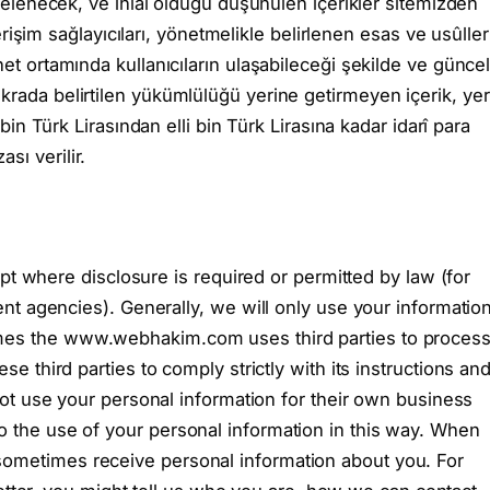
celenecek, ve ihlal olduğu düşünülen içerikler sitemizden
erişim sağlayıcıları, yönetmelikle belirlenen esas ve usûller
ernet ortamında kullanıcıların ulaşabileceği şekilde ve günce
krada belirtilen yükümlülüğü yerine getirmeyen içerik, yer
bin Türk Lirasından elli bin Türk Lirasına kadar idarî para
ası verilir.
pt where disclosure is required or permitted by law (for
 agencies). Generally, we will only use your informatio
s the www.webhakim.com uses third parties to proces
third parties to comply strictly with its instructions an
 use your personal information for their own business
o the use of your personal information in this way. When
metimes receive personal information about you. For