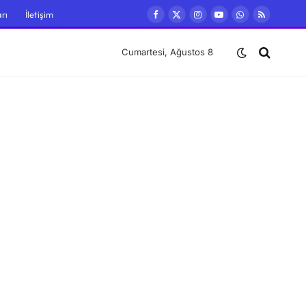
rı
İletişim
Facebook
X
Instagram
YouTube
WhatsApp
RSS
(Twitter)
Cumartesi, Ağustos 8