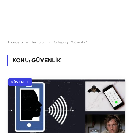
Anasayfa
»
Teknoloji
»
Category: "Güvenlik"
KONU:
GÜVENLIK
GÜVENLIK