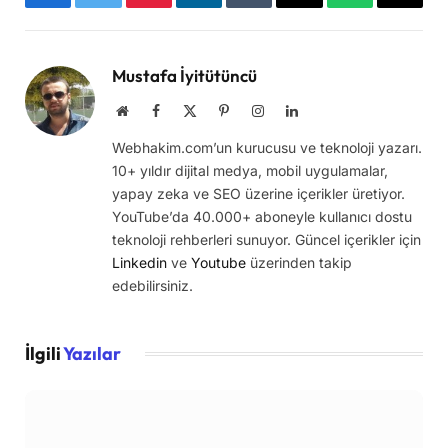
Facebook
Twitter
Pinterest
LinkedIn
Tumblr
Email
WhatsApp
Copy
Link
Mustafa İyitütüncü
Website
Facebook
X
Pinterest
Instagram
LinkedIn
(Twitter)
Webhakim.com’un kurucusu ve teknoloji yazarı.
10+ yıldır dijital medya, mobil uygulamalar,
yapay zeka ve SEO üzerine içerikler üretiyor.
YouTube’da 40.000+ aboneyle kullanıcı dostu
teknoloji rehberleri sunuyor. Güncel içerikler için
Linkedin
ve
Youtube
üzerinden takip
edebilirsiniz.
İlgili
Yazılar