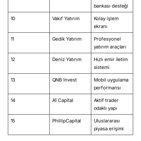
bankası desteği
10
Vakıf Yatırım
Kolay işlem
ekranı
11
Gedik Yatırım
Profesyonel
yatırım araçları
12
Deniz Yatırım
Hızlı emir iletim
sistemi
13
QNB Invest
Mobil uygulama
performansı
14
A1 Capital
Aktif trader
odaklı yapı
15
PhillipCapital
Uluslararası
piyasa erişimi