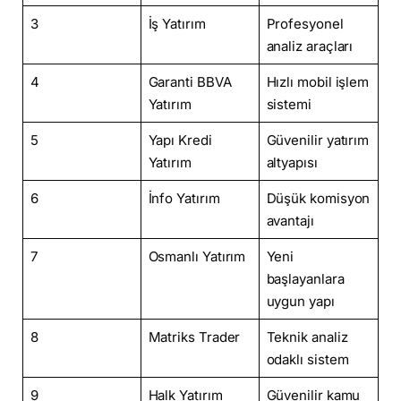
3
İş Yatırım
Profesyonel
analiz araçları
4
Garanti BBVA
Hızlı mobil işlem
Yatırım
sistemi
5
Yapı Kredi
Güvenilir yatırım
Yatırım
altyapısı
6
İnfo Yatırım
Düşük komisyon
avantajı
7
Osmanlı Yatırım
Yeni
başlayanlara
uygun yapı
8
Matriks Trader
Teknik analiz
odaklı sistem
9
Halk Yatırım
Güvenilir kamu