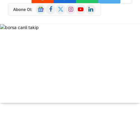
Google
Facebook
X
Instagram
YouTube
LinkedIn
Abone Ol:
News
(Twitter)