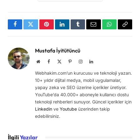
Facebook
Twitter
Pinterest
LinkedIn
Tumblr
Email
WhatsApp
Copy
Link
Mustafa İyitütüncü
Website
Facebook
X
Pinterest
Instagram
LinkedIn
(Twitter)
Webhakim.com’un kurucusu ve teknoloji yazarı.
10+ yıldır dijital medya, mobil uygulamalar,
yapay zeka ve SEO üzerine içerikler üretiyor.
YouTube’da 40.000+ aboneyle kullanıcı dostu
teknoloji rehberleri sunuyor. Güncel içerikler için
Linkedin
ve
Youtube
üzerinden takip
edebilirsiniz.
İlgili
Yazılar