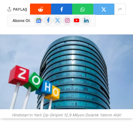
PAYLAŞ
Google
Facebook
X
Instagram
YouTube
LinkedIn
Abone Ol:
News
(Twitter)
Hindistan'ın Yerli Çip Girişimi 12,9 Milyon Dolarlık Yatırım Aldı!