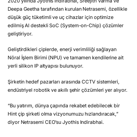
2020 yılında Jyothis Indirabhai, Sreejith Varma ve
Deepa Geetha tarafından kurulan Netrasemi, özellikle
düşük güç tüketimli ve uç cihazlar için optimize
edilmiş AI destekli SoC (System-on-Chip) çözümler
geliştiriyor.
Geliştirdikleri çiplerde, enerji verimliliği sağlayan
Nöral İşlem Birimi (NPU) ve tamamen kendilerine ait
yerli silikon IP altyapısı bulunuyor.
Şirketin hedef pazarları arasında CCTV sistemleri,
endüstriyel robotik ve akıllı şehir çözümleri yer alıyor.
“Bu yatırım, dünya çapında rekabet edebilecek bir
Hint çip şirketi olma vizyonumuzu hızlandıracak,”
diyor Netrasemi CEO’su Jyothis Indirabhai.