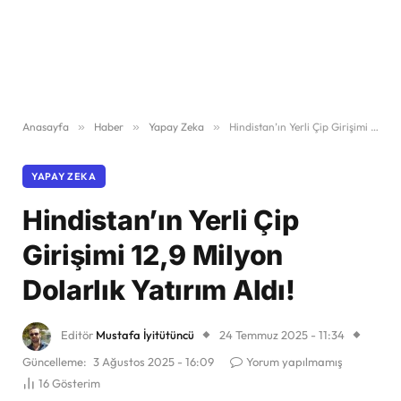
Anasayfa
»
Haber
»
Yapay Zeka
»
Hindistan’ın Yerli Çip Girişimi 12,9 Milyon Dolarlık Yatırım Aldı!
YAPAY ZEKA
Hindistan’ın Yerli Çip
Girişimi 12,9 Milyon
Dolarlık Yatırım Aldı!
Editör
Mustafa İyitütüncü
24 Temmuz 2025 - 11:34
Güncelleme:
3 Ağustos 2025 - 16:09
Yorum yapılmamış
16
Gösterim