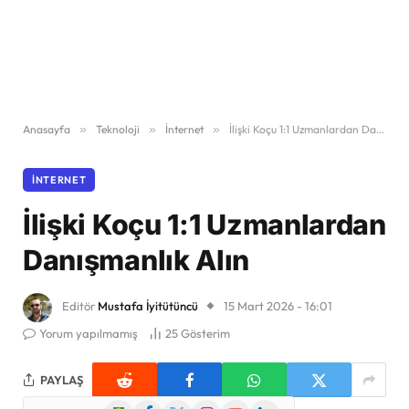
Anasayfa
»
Teknoloji
»
İnternet
»
İlişki Koçu 1:1 Uzmanlardan Danışmanlık Alın
İNTERNET
İlişki Koçu 1:1 Uzmanlardan
Danışmanlık Alın
Editör
Mustafa İyitütüncü
15 Mart 2026 - 16:01
Yorum yapılmamış
25
Gösterim
PAYLAŞ
Google
Facebook
X
Instagram
YouTube
LinkedIn