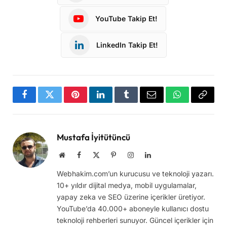
YouTube Takip Et!
LinkedIn Takip Et!
Facebook
Twitter
Pinterest
LinkedIn
Tumblr
Email
WhatsApp
Copy
Link
Mustafa İyitütüncü
Website
Facebook
X
Pinterest
Instagram
LinkedIn
(Twitter)
Webhakim.com’un kurucusu ve teknoloji yazarı.
10+ yıldır dijital medya, mobil uygulamalar,
yapay zeka ve SEO üzerine içerikler üretiyor.
YouTube’da 40.000+ aboneyle kullanıcı dostu
teknoloji rehberleri sunuyor. Güncel içerikler için