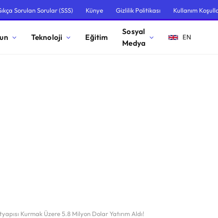
Sıkça Sorulan Sorular (SSS)
Künye
Gizlilik Politikası
Kullanım Koşulla
Sosyal
un
Teknoloji
Eğitim
EN
Medya
yapısı Kurmak Üzere 5.8 Milyon Dolar Yatırım Aldı!