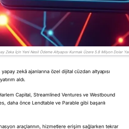
ay Zeka İçin Yeni Nesil Ödeme Altyapısı Kurmak Üzere 5.8 Milyon Dolar Yatı
, yapay zekâ ajanlarına özel dijital cüzdan altyapısı
atırım aldı.
, Harlem Capital, Streamlined Ventures ve Westbound
nes, daha önce Lendtable ve Parable gibi başarılı
asyon araçlarının, hizmetlere erişim sağlarken tekrar