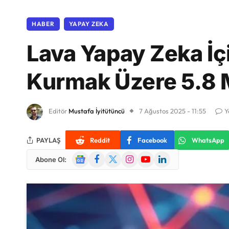
HABER
YAPAY ZEKA
Lava Yapay Zeka İç
Kurmak Üzere 5.8 M
Editör
Mustafa İyitütüncü
7 Ağustos 2025 - 11:55
Y
PAYLAŞ
Reddit
Facebook
WhatsApp
Google
Facebook
X
Instagram
YouTube
LinkedIn
Abone Ol:
News
(Twitter)