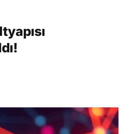
ltyapısı
dı!