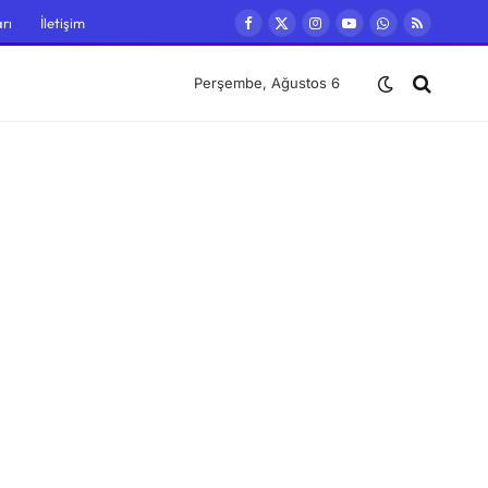
rı
İletişim
Facebook
X
Instagram
YouTube
WhatsApp
RSS
(Twitter)
Perşembe, Ağustos 6