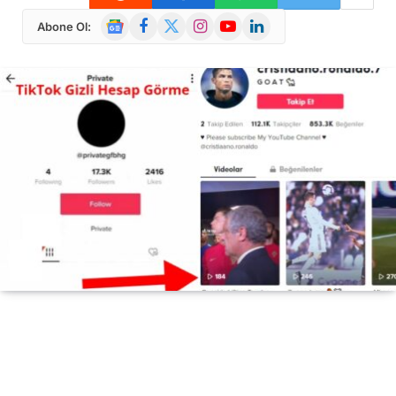
Google
Facebook
X
Instagram
YouTube
LinkedIn
Abone Ol:
News
(Twitter)