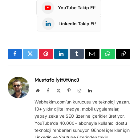
YouTube Takip Et!
LinkedIn Takip Et!
Facebook
Twitter
Pinterest
LinkedIn
Tumblr
Email
WhatsApp
Copy
Link
Mustafa İyitütüncü
Website
Facebook
X
Pinterest
Instagram
LinkedIn
(Twitter)
Webhakim.com’un kurucusu ve teknoloji yazarı.
10+ yıldır dijital medya, mobil uygulamalar,
yapay zeka ve SEO üzerine içerikler üretiyor.
YouTube’da 40.000+ aboneyle kullanıcı dostu
teknoloji rehberleri sunuyor. Güncel içerikler için
Linkedin
ve
Youtube
üzerinden takip