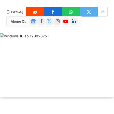
PAYLAŞ
Google
Facebook
X
Instagram
YouTube
LinkedIn
Abone Ol:
News
(Twitter)