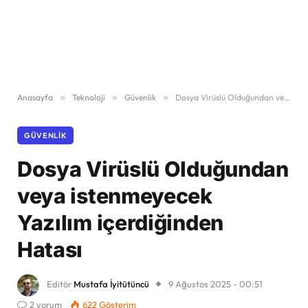
Anasayfa
»
Teknoloji
»
Güvenlik
»
Dosya Virüslü Olduğundan veya istenmeyecek Yazılım içerdiğinden Hatası
GÜVENLIK
Dosya Virüslü Olduğundan
veya istenmeyecek
Yazılım içerdiğinden
Hatası
Editör
Mustafa İyitütüncü
9 Ağustos 2025 - 00:51
2 yorum
622
Gösterim