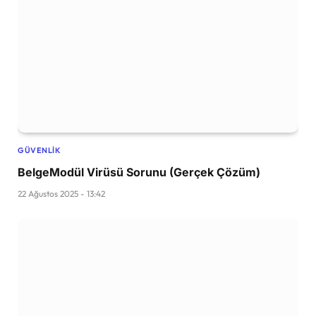
GÜVENLIK
BelgeModül Virüsü Sorunu (Gerçek Çözüm)
22 Ağustos 2025 - 13:42