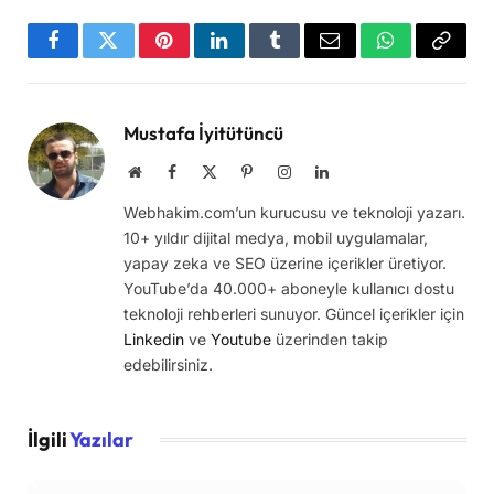
Facebook
Twitter
Pinterest
LinkedIn
Tumblr
Email
WhatsApp
Copy
Link
Mustafa İyitütüncü
Website
Facebook
X
Pinterest
Instagram
LinkedIn
(Twitter)
Webhakim.com’un kurucusu ve teknoloji yazarı.
10+ yıldır dijital medya, mobil uygulamalar,
yapay zeka ve SEO üzerine içerikler üretiyor.
YouTube’da 40.000+ aboneyle kullanıcı dostu
teknoloji rehberleri sunuyor. Güncel içerikler için
Linkedin
ve
Youtube
üzerinden takip
edebilirsiniz.
İlgili
Yazılar