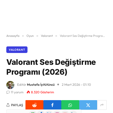
Anasayfa
»
Oyun
»
Valorant
»
Valorant Ses Değiştirme Programı (2026)
VALORANT
Valorant Ses Değiştirme
Programı (2026)
Editör
Mustafa İyitütüncü
2 Mart 2026 - 01:10
11 yorum
8.320
Gösterim
PAYLAŞ
Google
Facebook
X
Instagram
YouTube
LinkedIn