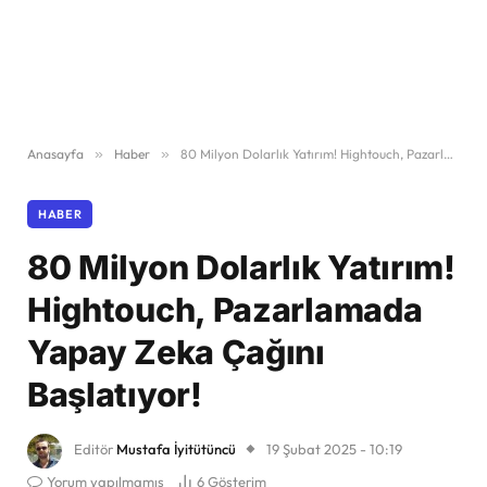
Anasayfa
»
Haber
»
80 Milyon Dolarlık Yatırım! Hightouch, Pazarlamada Yapay Zeka Çağını Başlatıyor!
HABER
80 Milyon Dolarlık Yatırım!
Hightouch, Pazarlamada
Yapay Zeka Çağını
Başlatıyor!
Editör
Mustafa İyitütüncü
19 Şubat 2025 - 10:19
Yorum yapılmamış
6
Gösterim