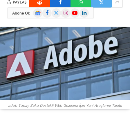
PAYLAŞ
Google
Facebook
X
Instagram
YouTube
LinkedIn
Abone Ol:
News
(Twitter)
adob Yapay Zeka Destekli Web Gezinimi İçin Yeni Araçlarını Tanıttı