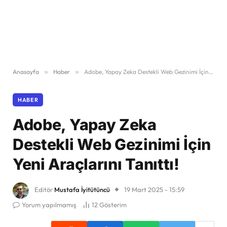
Anasayfa
»
Haber
»
Adobe, Yapay Zeka Destekli Web Gezinimi İçin Yeni Araçlarını Tanıttı!
HABER
Adobe, Yapay Zeka
Destekli Web Gezinimi İçin
Yeni Araçlarını Tanıttı!
Editör
Mustafa İyitütüncü
19 Mart 2025 - 15:59
Yorum yapılmamış
12
Gösterim