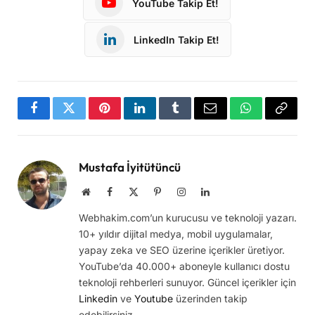
YouTube Takip Et!
LinkedIn Takip Et!
Facebook
Twitter
Pinterest
LinkedIn
Tumblr
Email
WhatsApp
Copy
Link
Mustafa İyitütüncü
Website
Facebook
X
Pinterest
Instagram
LinkedIn
(Twitter)
Webhakim.com’un kurucusu ve teknoloji yazarı.
10+ yıldır dijital medya, mobil uygulamalar,
yapay zeka ve SEO üzerine içerikler üretiyor.
YouTube’da 40.000+ aboneyle kullanıcı dostu
teknoloji rehberleri sunuyor. Güncel içerikler için
Linkedin
ve
Youtube
üzerinden takip
edebilirsiniz.