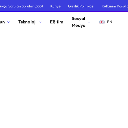
Sıkça Sorulan Sorular (SSS)
Künye
Gizlilik Politikası
Kullanım Koşulla
Sosyal
un
Teknoloji
Eğitim
EN
Medya