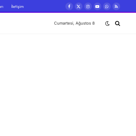
rı
İletişim
Facebook
X
Instagram
YouTube
WhatsApp
RSS
(Twitter)
Cumartesi, Ağustos 8