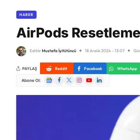
HABER
AirPods Resetleme 
Editör
Mustafa İyitütüncü
18 Aralık 2024 - 13:07
Gün
PAYLAŞ
Reddit
Facebook
WhatsApp
Google
Facebook
X
Instagram
YouTube
LinkedIn
Abone Ol:
News
(Twitter)