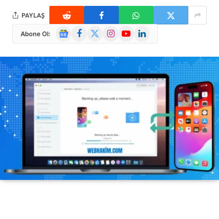
PAYLAŞ
Google
Facebook
X
Instagram
YouTube
LinkedIn
Abone Ol:
News
(Twitter)