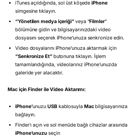
iTunes açıldığında, sol üst köşede
iPhone
simgesine tıklayın.
“Yönetilen medya içeriği”
veya “
Filmler
”
bölümüne gidin ve bilgisayarınızdaki video
dosyasını seçerek iPhone’unuza senkronize edin.
Video dosyalarını iPhone’unuza aktarmak için
“Senkronize Et”
butonuna tıklayın. İşlem
tamamlandığında, videolarınız iPhone’unuzda
galeride yer alacaktır.
Mac için Finder ile Video Aktarımı:
iPhone’
unuzu
USB
kablosuyla
Mac
bilgisayarınıza
bağlayın.
Finder’ı açın ve sol menüde bağlı cihazlar arasında
iPhone’unuzu
seçin