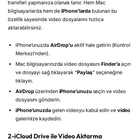
transferi yapmanıza olanak tanır. Hem Mac
bilgisayarlarda hem de
iPhone’larda
bulunan bu
özellik sayesinde video dosyalarını hızlıca
aktarabilirsiniz.
iPhone’unuzda
AirDrop’u
aktif hale getirin (Kontrol
Merkezi’nden).
Mac bilgisayarınızda video dosyasını
Finder’a
açın
ve dosyayı sağ tıklayarak “
Paylaş
” seçeneğine
tıklayın.
AirDrop
üzerinden
iPhone’unuzu
seçin ve video
dosyasını gönderin.
iPhone’unuzda
gelen videoyu kabul edin ve
video
galerinize kaydedin.
2-iCloud Drive ile Video Aktarma