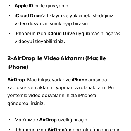
Apple ID
’nizle giriş yapın.
iCloud Drive
’a tıklayın ve yüklemek istediğiniz
video dosyasını sürükleyip bırakın.
iPhone’unuzda
iCloud Drive
uygulamasını açarak
videoyu izleyebilirsiniz.
2-AirDrop ile Video Aktarımı (Mac ile
iPhone)
AirDrop
, Mac bilgisayarlar ve
iPhone
arasında
kablosuz veri aktarımı yapmanıza olanak tanır. Bu
yöntemle video dosyalarını hızla iPhone’a
gönderebilirsiniz.
Mac’inizde
AirDrop
özelliğini açın.
iPhone’unuzda
AirDrop’un
açık olduğundan emin