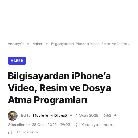
Anasayfa
»
Haber
»
Bilgisayardan iPhone’a Video, Resim ve Dosya Atma Programları
HABER
Bilgisayardan iPhone’a
Video, Resim ve Dosya
Atma Programları
Editör
Mustafa İyitütüncü
4 Ocak 2025 - 16:52
Güncelleme:
28 Ocak 2025 - 19:03
Yorum yapılmamış
207
Gösterim