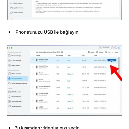
iPhone’unuzu USB ile bağlayın.
Bu kısımdan videolarınızı seçin.