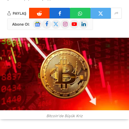
PAYLAŞ
Google
Facebook
X
Instagram
YouTube
LinkedIn
Abone Ol:
News
(Twitter)
Bitcoin'de Büyük Kriz