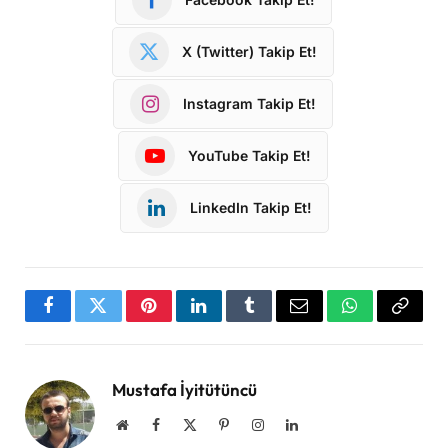
X (Twitter) Takip Et!
Instagram Takip Et!
YouTube Takip Et!
LinkedIn Takip Et!
Facebook
Twitter
Pinterest
LinkedIn
Tumblr
Email
WhatsApp
Copy
Link
Mustafa İyitütüncü
Website
Facebook
X
Pinterest
Instagram
LinkedIn
(Twitter)