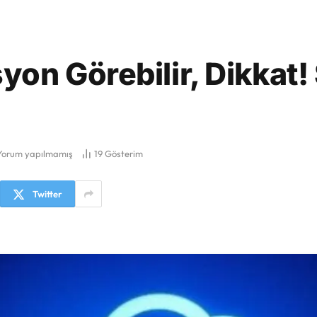
on Görebilir, Dikkat!
Yorum yapılmamış
19
Gösterim
Twitter