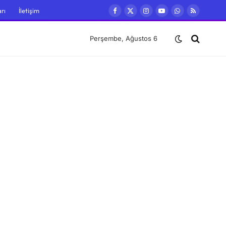
rı
İletişim
Facebook
X
Instagram
YouTube
WhatsApp
RSS
(Twitter)
Perşembe, Ağustos 6