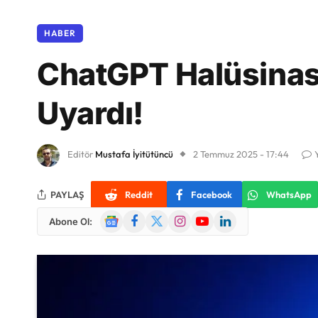
HABER
ChatGPT Halüsinasy
Uyardı!
Editör
Mustafa İyitütüncü
2 Temmuz 2025 - 17:44
PAYLAŞ
Reddit
Facebook
WhatsApp
Google
Facebook
X
Instagram
YouTube
LinkedIn
Abone Ol:
News
(Twitter)