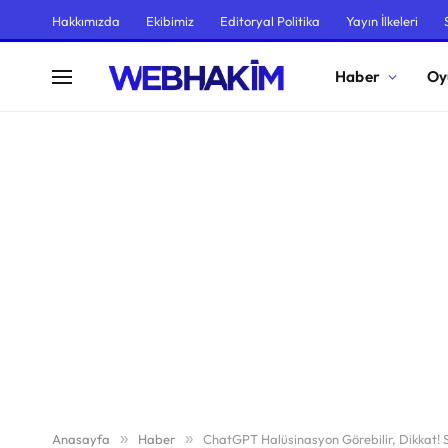
Hakkımızda
Ekibimiz
Editoryal Politika
Yayın İlkeleri
Haber
Oy
Anasayfa
»
Haber
»
ChatGPT Halüsinasyon Görebilir, Dikkat! 