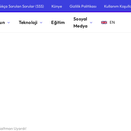
Sıkça Sorulan Sorular (SSS)
Künye
Gizlilik Politikası
Kullanım Koşulla
Sosyal
un
Teknoloji
Eğitim
EN
Medya
Saltman Uyardı!