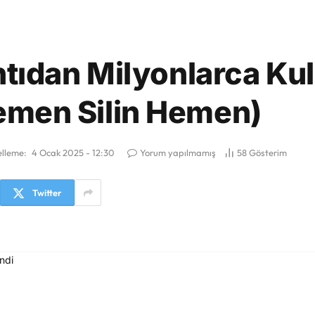
ıdan Milyonlarca Kul
(Hemen Silin Hemen)
lleme:
4 Ocak 2025 - 12:30
Yorum yapılmamış
58
Gösterim
Twitter