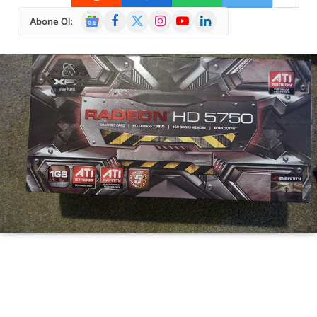
Google
Facebook
X
Instagram
YouTube
LinkedIn
Abone Ol:
News
(Twitter)