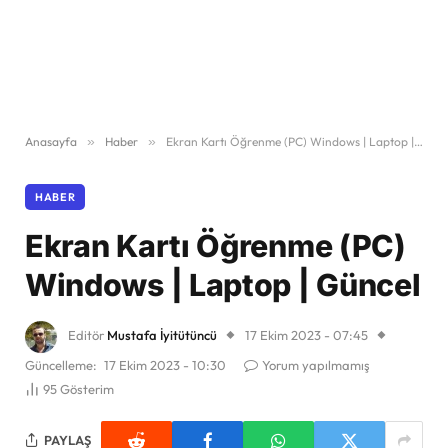
Anasayfa
»
Haber
»
Ekran Kartı Öğrenme (PC) Windows | Laptop | Güncel
HABER
Ekran Kartı Öğrenme (PC)
Windows | Laptop | Güncel
Editör
Mustafa İyitütüncü
17 Ekim 2023 - 07:45
Güncelleme:
17 Ekim 2023 - 10:30
Yorum yapılmamış
95
Gösterim
PAYLAŞ