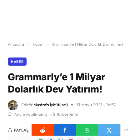
Anasayfa
»
Haber
»
Grammarly’e 1 Milyar Dolarlık Dev Yatırım!
HABER
Grammarly’e 1 Milyar
Dolarlık Dev Yatırım!
Editör
Mustafa İyitütüncü
31 Mayıs 2025 - 16:57
Yorum yapılmamış
18
Gösterim
PAYLAŞ
Google
Facebook
X
Instagram
YouTube
LinkedIn