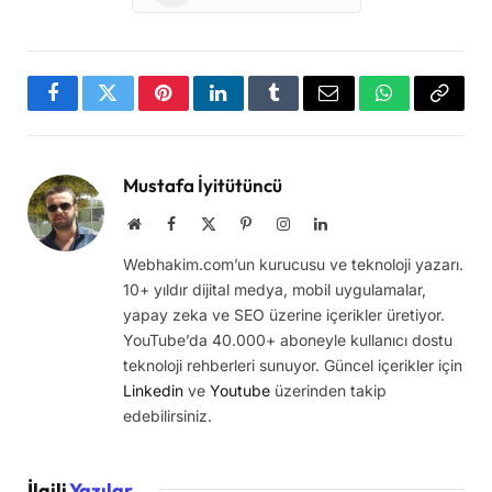
Facebook
Twitter
Pinterest
LinkedIn
Tumblr
Email
WhatsApp
Copy
Link
Mustafa İyitütüncü
Website
Facebook
X
Pinterest
Instagram
LinkedIn
(Twitter)
Webhakim.com’un kurucusu ve teknoloji yazarı.
10+ yıldır dijital medya, mobil uygulamalar,
yapay zeka ve SEO üzerine içerikler üretiyor.
YouTube’da 40.000+ aboneyle kullanıcı dostu
teknoloji rehberleri sunuyor. Güncel içerikler için
Linkedin
ve
Youtube
üzerinden takip
edebilirsiniz.
İlgili
Yazılar