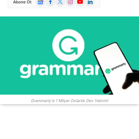
Abone Ol:
News
(Twitter)
Grammarly'e 1 Milyar Dolarlık Dev Yatırım!