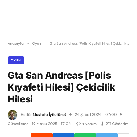
Anasayfa
»
Oyun
»
Gta San Andreas [Polis Kıyafeti Hilesi] Çekicilik Hilesi
OYUN
Gta San Andreas [Polis
Kıyafeti Hilesi] Çekicilik
Hilesi
Editör
Mustafa İyitütüncü
24 Şubat 2024 - 07:00
Güncelleme:
19 Mayıs 2025 - 17:04
4 yorum
211
Gösterim