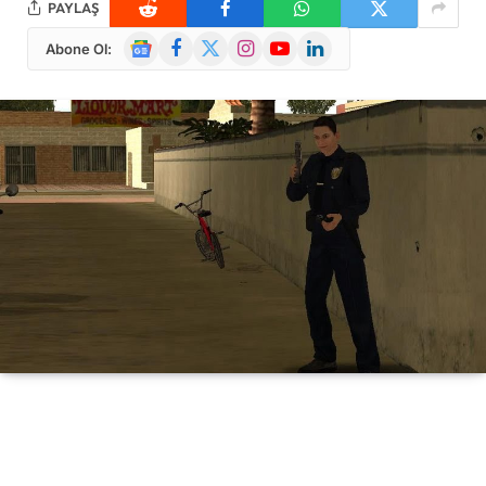
PAYLAŞ
Google
Facebook
X
Instagram
YouTube
LinkedIn
Abone Ol:
News
(Twitter)