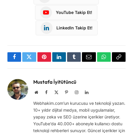
YouTube Takip Et!
LinkedIn Takip Et!
Facebook
Twitter
Pinterest
LinkedIn
Tumblr
Email
WhatsApp
Copy
Link
Mustafa İyitütüncü
Website
Facebook
X
Pinterest
Instagram
LinkedIn
(Twitter)
Webhakim.com’un kurucusu ve teknoloji yazarı.
10+ yıldır dijital medya, mobil uygulamalar,
yapay zeka ve SEO üzerine içerikler üretiyor.
YouTube’da 40.000+ aboneyle kullanıcı dostu
teknoloji rehberleri sunuyor. Güncel içerikler için