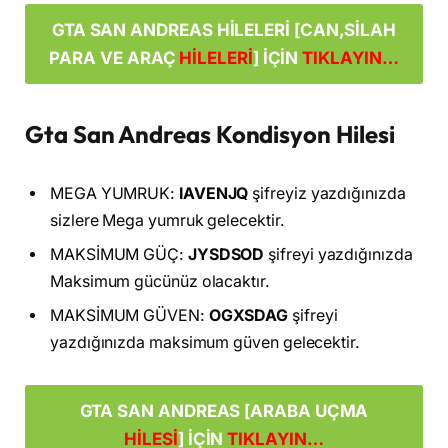
GTA SAN ANDREAS HİLELERİ [CAN,SİLAH
PARA VE ARAÇ
HİLELERİ
] İÇİN
TIKLAYIN…
Gta San Andreas Kondisyon Hilesi
MEGA YUMRUK:
IAVENJQ
şifreyiz yazdığınızda
sizlere Mega yumruk gelecektir.
MAKSİMUM GÜÇ:
JYSDSOD
şifreyi yazdığınızda
Maksimum gücünüz olacaktır.
MAKSİMUM GÜVEN:
OGXSDAG
şifreyi
yazdığınızda maksimum güven gelecektir.
GTA SAN ANDREAS [ARABA UÇMA
HİLESİ
] İÇİN
TIKLAYIN…