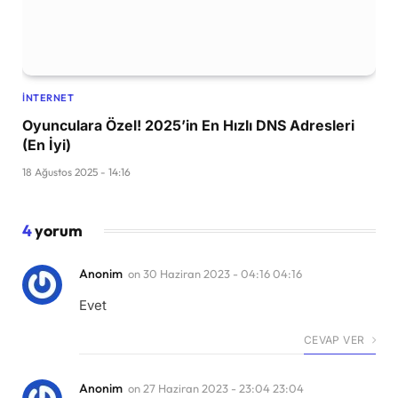
İNTERNET
Oyunculara Özel! 2025’in En Hızlı DNS Adresleri
(En İyi)
18 Ağustos 2025 - 14:16
4
yorum
Anonim
on
30 Haziran 2023 - 04:16 04:16
Evet
CEVAP VER
Anonim
on
27 Haziran 2023 - 23:04 23:04