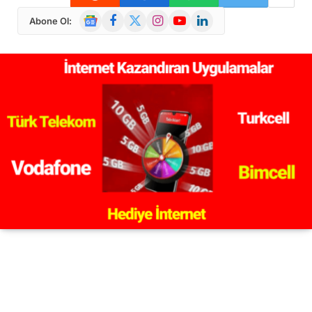
Google
Facebook
X
Instagram
YouTube
LinkedIn
Abone Ol:
News
(Twitter)