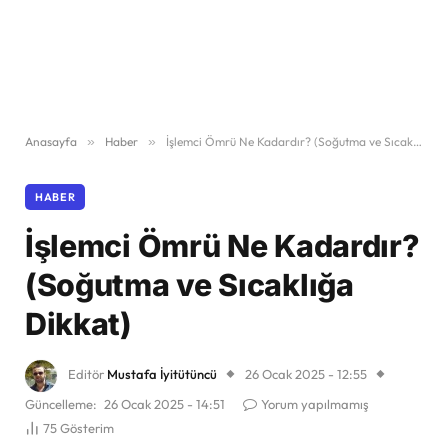
Anasayfa
»
Haber
»
İşlemci Ömrü Ne Kadardır? (Soğutma ve Sıcaklığa Dikkat)
HABER
İşlemci Ömrü Ne Kadardır?
(Soğutma ve Sıcaklığa
Dikkat)
Editör
Mustafa İyitütüncü
26 Ocak 2025 - 12:55
Güncelleme:
26 Ocak 2025 - 14:51
Yorum yapılmamış
75
Gösterim