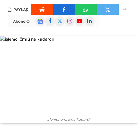
PAYLAŞ
Google
Facebook
X
Instagram
YouTube
LinkedIn
Abone Ol:
News
(Twitter)
işlemci ömrü ne kadardır