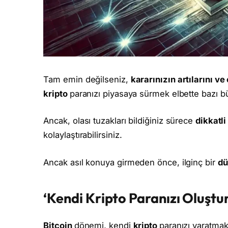
Tam emin değilseniz,
kararınızın artılarını ve 
kripto
paranızı piyasaya sürmek elbette bazı b
Ancak, olası tuzakları bildiğiniz sürece
dikkatl
kolaylaştırabilirsiniz.
Ancak asıl konuya girmeden önce, ilginç bir
dü
‘Kendi Kripto Paranızı Oluşt
Bitcoin
dönemi, kendi
kripto
paranızı yaratmak 