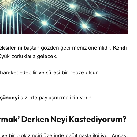
eksilerini
baştan gözden geçirmeniz önemlidir.
Kendi
üyük zorluklarla gelecek.
i
hareket edebilir ve süreci bir nebze olsun
şünceyi
sizlerle paylaşmama izin verin.
urmak’ Derken Neyi Kastediyorum?
ve bir blok zinciri üzerinde dağıtmakla ilgiliydi. Ancak,