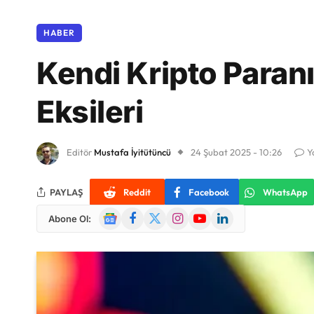
HABER
Kendi Kripto Paranı
Eksileri
Editör
Mustafa İyitütüncü
24 Şubat 2025 - 10:26
Y
PAYLAŞ
Reddit
Facebook
WhatsApp
Google
Facebook
X
Instagram
YouTube
LinkedIn
Abone Ol:
News
(Twitter)