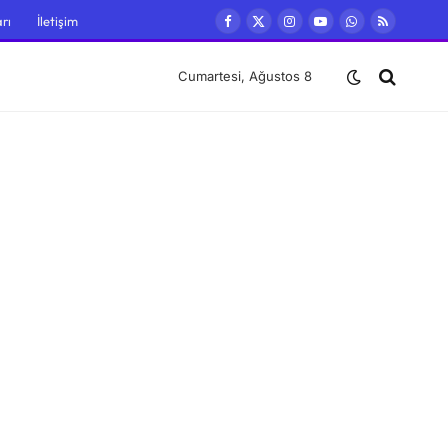
rı
İletişim
Facebook
X
Instagram
YouTube
WhatsApp
RSS
(Twitter)
Cumartesi, Ağustos 8