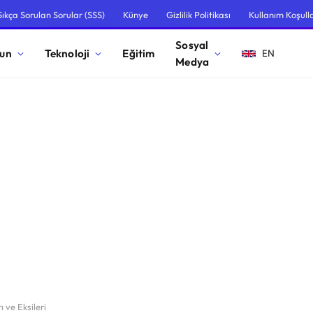
Sıkça Sorulan Sorular (SSS)
Künye
Gizlilik Politikası
Kullanım Koşulla
Sosyal
un
Teknoloji
Eğitim
EN
Medya
 ve Eksileri