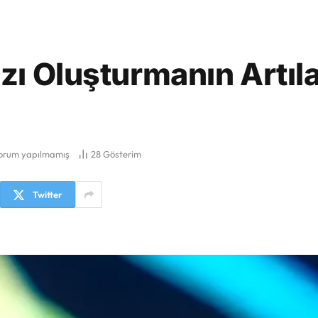
zı Oluşturmanın Artıla
orum yapılmamış
28
Gösterim
Twitter