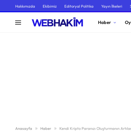
Hakkımızda
Ekibimiz
Editoryal Politika
Yayın İlkeleri
Haber
Oy
Anasayfa
»
Haber
»
Kendi Kripto Paranızı Oluşturmanın Artıları