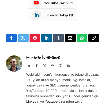
YouTube Takip Et!
LinkedIn Takip Et!
Facebook
Twitter
Pinterest
LinkedIn
Tumblr
Email
WhatsApp
Copy
Link
Mustafa İyitütüncü
Website
Facebook
X
Pinterest
Instagram
LinkedIn
(Twitter)
Webhakim.com’un kurucusu ve teknoloji yazarı.
10+ yıldır dijital medya, mobil uygulamalar,
yapay zeka ve SEO üzerine içerikler üretiyor.
YouTube’da 40.000+ aboneyle kullanıcı dostu
teknoloji rehberleri sunuyor. Güncel içerikler için
Linkedin
ve
Youtube
üzerinden takip