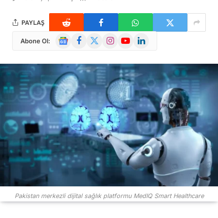
PAYLAŞ
Google
Facebook
X
Instagram
YouTube
LinkedIn
Abone Ol:
News
(Twitter)
Pakistan merkezli dijital sağlık platformu MedIQ Smart Healthcare