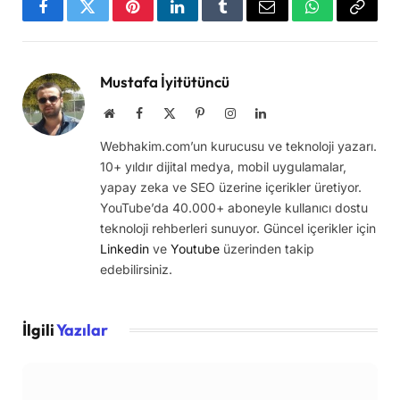
Facebook
Twitter
Pinterest
LinkedIn
Tumblr
Email
WhatsApp
Copy
Link
Mustafa İyitütüncü
Website
Facebook
X
Pinterest
Instagram
LinkedIn
(Twitter)
Webhakim.com’un kurucusu ve teknoloji yazarı.
10+ yıldır dijital medya, mobil uygulamalar,
yapay zeka ve SEO üzerine içerikler üretiyor.
YouTube’da 40.000+ aboneyle kullanıcı dostu
teknoloji rehberleri sunuyor. Güncel içerikler için
Linkedin
ve
Youtube
üzerinden takip
edebilirsiniz.
İlgili
Yazılar