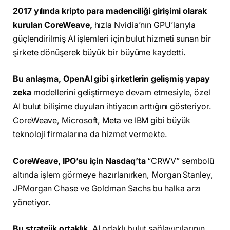
2017 yılında kripto para madenciliği girişimi olarak
kurulan CoreWeave,
hızla Nvidia’nın GPU’larıyla
güçlendirilmiş AI işlemleri için bulut hizmeti sunan bir
şirkete dönüşerek büyük bir büyüme kaydetti.
Bu anlaşma, OpenAI gibi şirketlerin gelişmiş yapay
zeka
modellerini geliştirmeye devam etmesiyle, özel
AI bulut bilişime duyulan ihtiyacın arttığını gösteriyor.
CoreWeave, Microsoft, Meta ve IBM gibi büyük
teknoloji firmalarına da hizmet vermekte.
CoreWeave, IPO’su için Nasdaq’ta
“CRWV” sembolü
altında işlem görmeye hazırlanırken, Morgan Stanley,
JPMorgan Chase ve Goldman Sachs bu halka arzı
yönetiyor.
Bu stratejik ortaklık,
AI odaklı bulut sağlayıcılarının