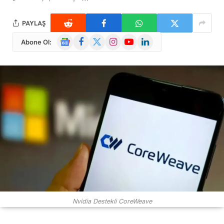
PAYLAŞ
Google
Facebook
X
Instagram
YouTube
LinkedIn
Abone Ol:
News
(Twitter)
Nvidia Destekli CoreWeave