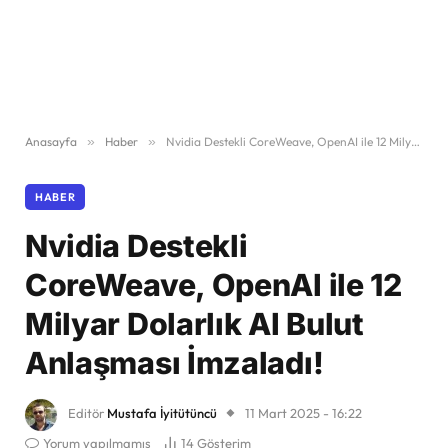
Anasayfa
»
Haber
»
Nvidia Destekli CoreWeave, OpenAI ile 12 Milyar Dolarlık AI Bulut Anlaşması İmzaladı!
HABER
Nvidia Destekli
CoreWeave, OpenAI ile 12
Milyar Dolarlık AI Bulut
Anlaşması İmzaladı!
Editör
Mustafa İyitütüncü
11 Mart 2025 - 16:22
Yorum yapılmamış
14
Gösterim