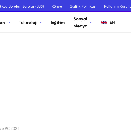
Sıkça Sorulan Sorular (SSS)
Künye
Gizlilik Politikası
Kullanım Koşulla
Sosyal
un
Teknoloji
Eğitim
EN
Medya
 ve PC 2024