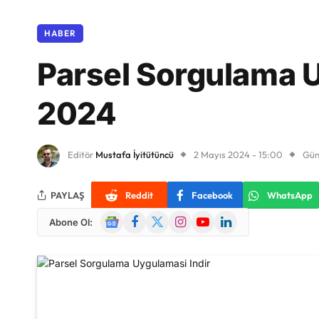
HABER
Parsel Sorgulama U
2024
Editör
Mustafa İyitütüncü
2 Mayıs 2024 - 15:00
Gün
PAYLAŞ
Reddit
Facebook
WhatsApp
Google
Facebook
X
Instagram
YouTube
LinkedIn
Abone Ol:
News
(Twitter)