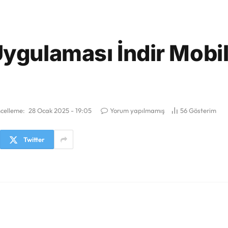
ygulaması İndir Mobil
celleme:
28 Ocak 2025 - 19:05
Yorum yapılmamış
56
Gösterim
Twitter