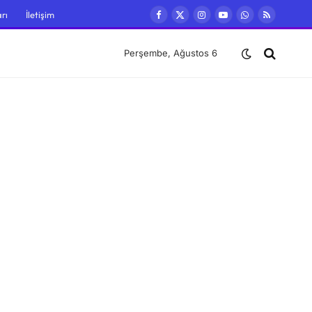
rı
İletişim
Facebook
X
Instagram
YouTube
WhatsApp
RSS
(Twitter)
Perşembe, Ağustos 6