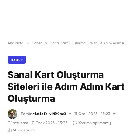
Anasayfa
»
Haber
»
Sanal Kart Oluşturma Siteleri ile Adım Adım Kart Oluşturma
HABER
Sanal Kart Oluşturma
Siteleri ile Adım Adım Kart
Oluşturma
Editör
Mustafa İyitütüncü
11 Ocak 2025 - 15:23
Güncelleme:
11 Ocak 2025 - 15:25
Yorum yapılmamış
98
Gösterim