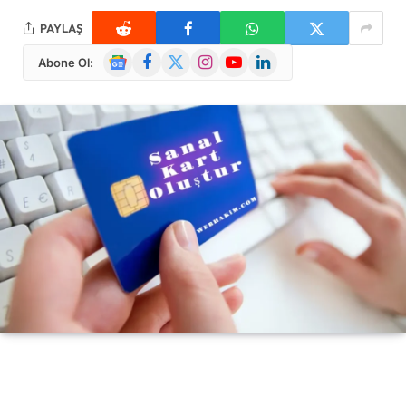
PAYLAŞ
Google
Facebook
X
Instagram
YouTube
LinkedIn
Abone Ol:
News
(Twitter)