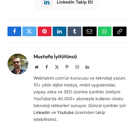
LinkedIn Takip Et!
Facebook
Twitter
Pinterest
LinkedIn
Tumblr
Email
WhatsApp
Copy
Link
Mustafa İyitütüncü
Website
Facebook
X
Pinterest
Instagram
LinkedIn
(Twitter)
Webhakim.com’un kurucusu ve teknoloji yazarı.
10+ yıldır dijital medya, mobil uygulamalar,
yapay zeka ve SEO üzerine içerikler üretiyor.
YouTube’da 40.000+ aboneyle kullanıcı dostu
teknoloji rehberleri sunuyor. Güncel içerikler için
Linkedin
ve
Youtube
üzerinden takip
edebilirsiniz.