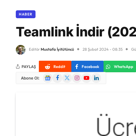
HABER
Teamlink İndir (20
Editör
Mustafa İyitütüncü
28 Şubat 2024 - 08:35
Gü
PAYLAŞ
Reddit
Facebook
WhatsApp
Google
Facebook
X
Instagram
YouTube
LinkedIn
Abone Ol:
News
(Twitter)