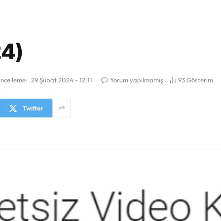
24)
ncelleme:
29 Şubat 2024 - 12:11
Yorum yapılmamış
93
Gösterim
Twitter