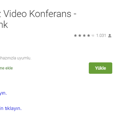
yın.
 tıklayın.