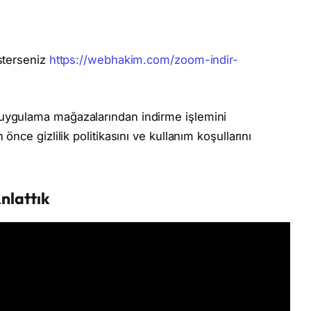
sterseniz
https://webhakim.com/zoom-indir-
uygulama mağazalarından indirme işlemini
nce gizlilik politikasını ve kullanım koşullarını
Anlattık