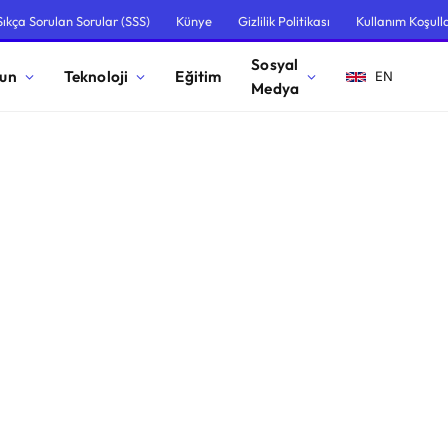
Sıkça Sorulan Sorular (SSS)
Künye
Gizlilik Politikası
Kullanım Koşulla
Sosyal
un
Teknoloji
Eğitim
EN
Medya