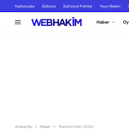
Hakkımızda
Ekibimiz
Editoryal Politika
Yayın İlkeleri
Haber
Oy
Anasayfa
»
Haber
»
Teamlink İndir (2024)