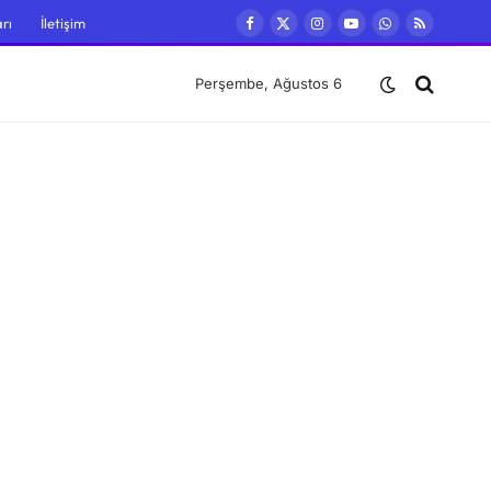
rı
İletişim
Facebook
X
Instagram
YouTube
WhatsApp
RSS
(Twitter)
Perşembe, Ağustos 6