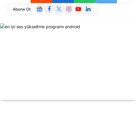
Google
Facebook
X
Instagram
YouTube
LinkedIn
Abone Ol:
News
(Twitter)