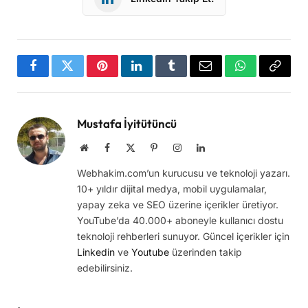
Facebook
Twitter
Pinterest
LinkedIn
Tumblr
Email
WhatsApp
Copy
Link
Mustafa İyitütüncü
Website
Facebook
X
Pinterest
Instagram
LinkedIn
(Twitter)
Webhakim.com’un kurucusu ve teknoloji yazarı.
10+ yıldır dijital medya, mobil uygulamalar,
yapay zeka ve SEO üzerine içerikler üretiyor.
YouTube’da 40.000+ aboneyle kullanıcı dostu
teknoloji rehberleri sunuyor. Güncel içerikler için
Linkedin
ve
Youtube
üzerinden takip
edebilirsiniz.