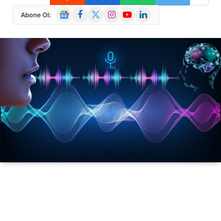
Google
Facebook
X
Instagram
YouTube
LinkedIn
Abone Ol:
News
(Twitter)