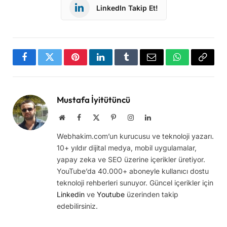
LinkedIn Takip Et!
Facebook
Twitter
Pinterest
LinkedIn
Tumblr
Email
WhatsApp
Copy
Link
Mustafa İyitütüncü
Website
Facebook
X
Pinterest
Instagram
LinkedIn
(Twitter)
Webhakim.com’un kurucusu ve teknoloji yazarı.
10+ yıldır dijital medya, mobil uygulamalar,
yapay zeka ve SEO üzerine içerikler üretiyor.
YouTube’da 40.000+ aboneyle kullanıcı dostu
teknoloji rehberleri sunuyor. Güncel içerikler için
Linkedin
ve
Youtube
üzerinden takip
edebilirsiniz.