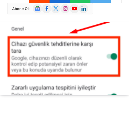
Google
Facebook
X
Instagram
YouTube
LinkedIn
Abone Ol:
News
(Twitter)