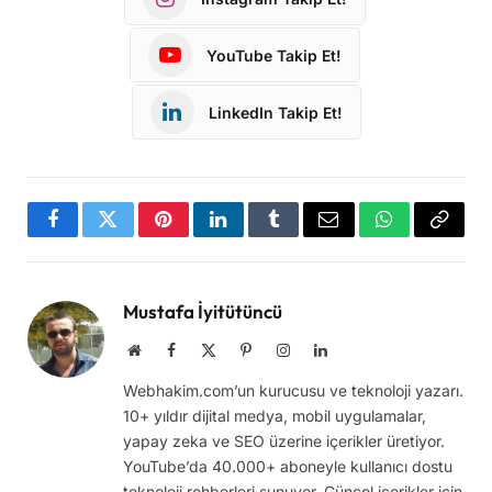
YouTube Takip Et!
LinkedIn Takip Et!
Facebook
Twitter
Pinterest
LinkedIn
Tumblr
Email
WhatsApp
Copy
Link
Mustafa İyitütüncü
Website
Facebook
X
Pinterest
Instagram
LinkedIn
(Twitter)
Webhakim.com’un kurucusu ve teknoloji yazarı.
10+ yıldır dijital medya, mobil uygulamalar,
yapay zeka ve SEO üzerine içerikler üretiyor.
YouTube’da 40.000+ aboneyle kullanıcı dostu
teknoloji rehberleri sunuyor. Güncel içerikler için