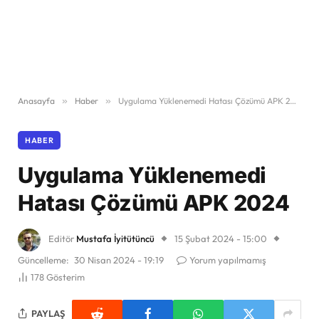
Anasayfa
»
Haber
»
Uygulama Yüklenemedi Hatası Çözümü APK 2024
HABER
Uygulama Yüklenemedi
Hatası Çözümü APK 2024
Editör
Mustafa İyitütüncü
15 Şubat 2024 - 15:00
Güncelleme:
30 Nisan 2024 - 19:19
Yorum yapılmamış
178
Gösterim
PAYLAŞ