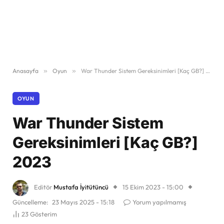
Anasayfa
»
Oyun
»
War Thunder Sistem Gereksinimleri [Kaç GB?] 2023
OYUN
War Thunder Sistem
Gereksinimleri [Kaç GB?]
2023
Editör
Mustafa İyitütüncü
15 Ekim 2023 - 15:00
Güncelleme:
23 Mayıs 2025 - 15:18
Yorum yapılmamış
23
Gösterim