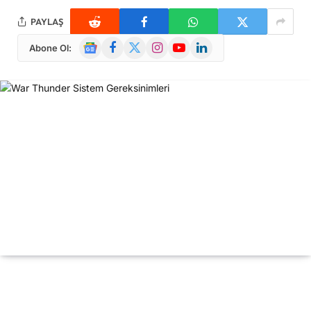
PAYLAŞ
Google
Facebook
X
Instagram
YouTube
LinkedIn
Abone Ol:
News
(Twitter)