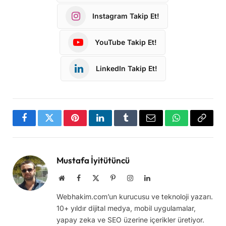
Instagram Takip Et!
YouTube Takip Et!
LinkedIn Takip Et!
Facebook
Twitter
Pinterest
LinkedIn
Tumblr
Email
WhatsApp
Copy
Link
Mustafa İyitütüncü
Website
Facebook
X
Pinterest
Instagram
LinkedIn
(Twitter)
Webhakim.com’un kurucusu ve teknoloji yazarı.
10+ yıldır dijital medya, mobil uygulamalar,
yapay zeka ve SEO üzerine içerikler üretiyor.