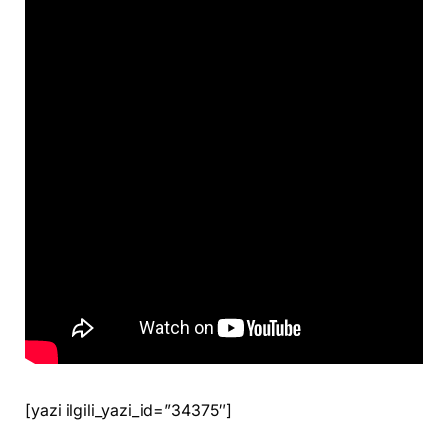
[yazi ilgili_yazi_id=”34375″]