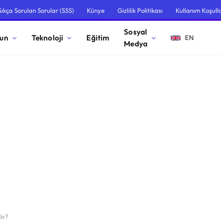
Sıkça Sorulan Sorular (SSS)
Künye
Gizlilik Politikası
Kullanım Koşulla
Sosyal
un
Teknoloji
Eğitim
EN
Medya
ir?