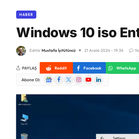
HABER
Windows 10 iso Ent
Editör
Mustafa İyitütüncü
21 Aralık 2024 - 19:34
Yo
PAYLAŞ
Reddit
Facebook
WhatsApp
Google
Facebook
X
Instagram
YouTube
LinkedIn
Abone Ol:
News
(Twitter)