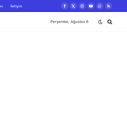
rı
İletişim
Facebook
X
Instagram
YouTube
WhatsApp
RSS
(Twitter)
Perşembe, Ağustos 6