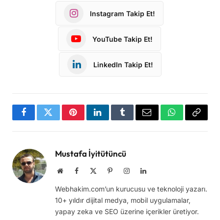
Instagram Takip Et!
YouTube Takip Et!
LinkedIn Takip Et!
Facebook
Twitter
Pinterest
LinkedIn
Tumblr
Email
WhatsApp
Copy
Link
Mustafa İyitütüncü
Website
Facebook
X
Pinterest
Instagram
LinkedIn
(Twitter)
Webhakim.com’un kurucusu ve teknoloji yazarı.
10+ yıldır dijital medya, mobil uygulamalar,
yapay zeka ve SEO üzerine içerikler üretiyor.