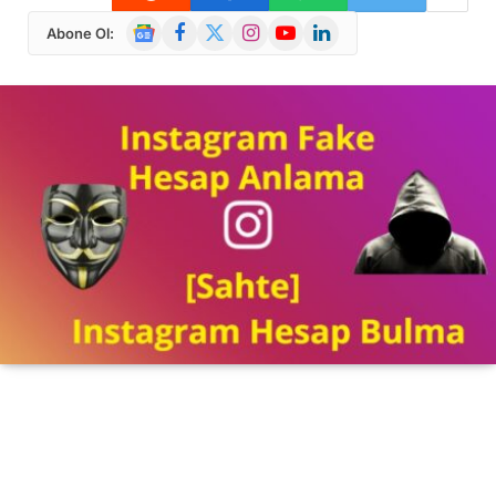
Google
Facebook
X
Instagram
YouTube
LinkedIn
Abone Ol:
News
(Twitter)