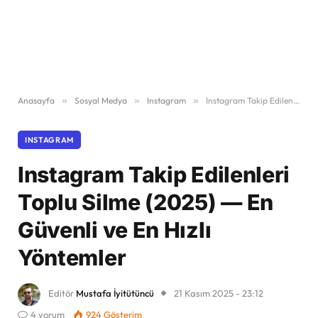
Anasayfa
»
Sosyal Medya
»
Instagram
»
Instagram Takip Edilenleri Toplu Silme (2025) — En Güvenli ve En Hızlı Yöntemler
INSTAGRAM
Instagram Takip Edilenleri
Toplu Silme (2025) — En
Güvenli ve En Hızlı
Yöntemler
Editör
Mustafa İyitütüncü
21 Kasım 2025 - 23:12
4 yorum
924
Gösterim