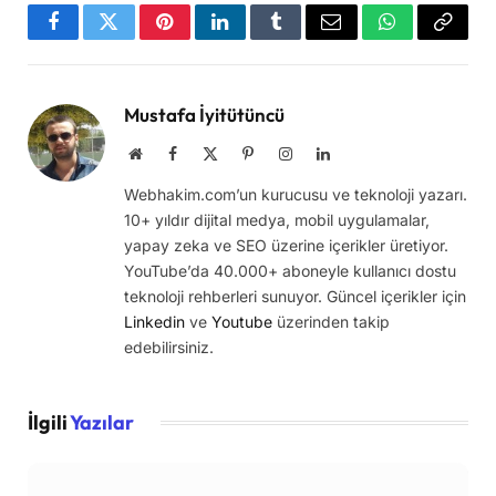
Facebook
Twitter
Pinterest
LinkedIn
Tumblr
Email
WhatsApp
Copy
Link
Mustafa İyitütüncü
Website
Facebook
X
Pinterest
Instagram
LinkedIn
(Twitter)
Webhakim.com’un kurucusu ve teknoloji yazarı.
10+ yıldır dijital medya, mobil uygulamalar,
yapay zeka ve SEO üzerine içerikler üretiyor.
YouTube’da 40.000+ aboneyle kullanıcı dostu
teknoloji rehberleri sunuyor. Güncel içerikler için
Linkedin
ve
Youtube
üzerinden takip
edebilirsiniz.
İlgili
Yazılar