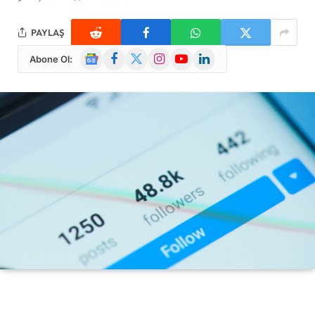
PAYLAŞ
Google
Facebook
X
Instagram
YouTube
LinkedIn
Abone Ol:
News
(Twitter)