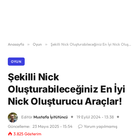
Anasayfa
»
Oyun
»
Şekilli Nick Oluşturabileceğiniz En İyi Nick Oluşturucu Araçlar!
OYUN
Şekilli Nick
Oluşturabileceğiniz En İyi
Nick Oluşturucu Araçlar!
Editör
Mustafa İyitütüncü
19 Eylül 2024 - 13:38
Güncelleme:
23 Mayıs 2025 - 15:54
Yorum yapılmamış
3.825
Gösterim