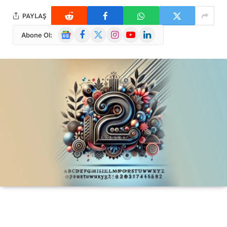
PAYLAŞ
Google
Facebook
X
Instagram
YouTube
LinkedIn
Abone Ol:
News
(Twitter)