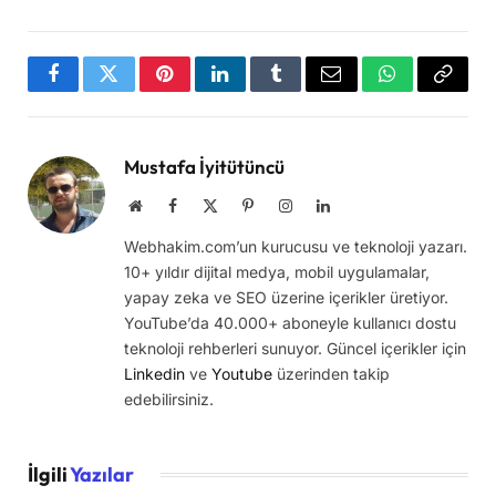
Facebook
Twitter
Pinterest
LinkedIn
Tumblr
Email
WhatsApp
Copy
Link
Mustafa İyitütüncü
Website
Facebook
X
Pinterest
Instagram
LinkedIn
(Twitter)
Webhakim.com’un kurucusu ve teknoloji yazarı.
10+ yıldır dijital medya, mobil uygulamalar,
yapay zeka ve SEO üzerine içerikler üretiyor.
YouTube’da 40.000+ aboneyle kullanıcı dostu
teknoloji rehberleri sunuyor. Güncel içerikler için
Linkedin
ve
Youtube
üzerinden takip
edebilirsiniz.
İlgili
Yazılar