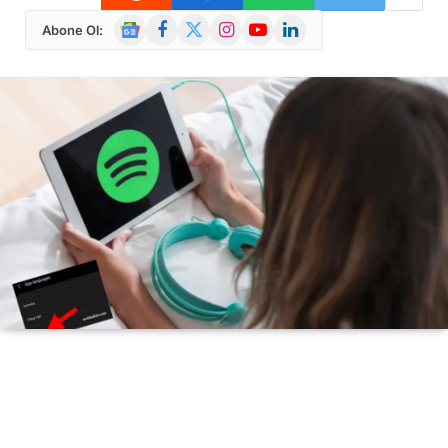
Google
Facebook
X
Instagram
YouTube
LinkedIn
Abone Ol:
News
(Twitter)