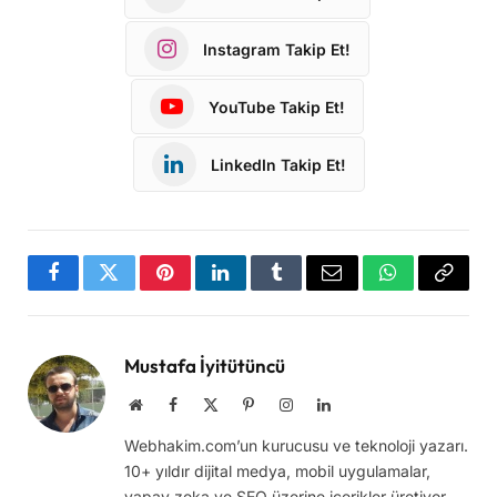
Instagram Takip Et!
YouTube Takip Et!
LinkedIn Takip Et!
Facebook
Twitter
Pinterest
LinkedIn
Tumblr
Email
WhatsApp
Copy
Link
Mustafa İyitütüncü
Website
Facebook
X
Pinterest
Instagram
LinkedIn
(Twitter)
Webhakim.com’un kurucusu ve teknoloji yazarı.
10+ yıldır dijital medya, mobil uygulamalar,
yapay zeka ve SEO üzerine içerikler üretiyor.