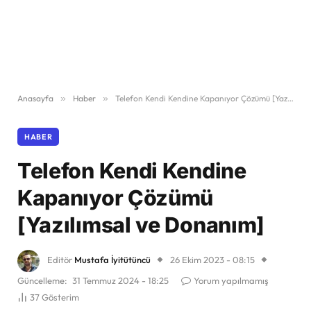
Anasayfa
»
Haber
»
Telefon Kendi Kendine Kapanıyor Çözümü [Yazılımsal ve Donanım]
HABER
Telefon Kendi Kendine
Kapanıyor Çözümü
[Yazılımsal ve Donanım]
Editör
Mustafa İyitütüncü
26 Ekim 2023 - 08:15
Güncelleme:
31 Temmuz 2024 - 18:25
Yorum yapılmamış
37
Gösterim