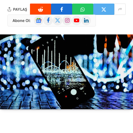
PAYLAŞ
Google
Facebook
X
Instagram
YouTube
LinkedIn
Abone Ol:
News
(Twitter)