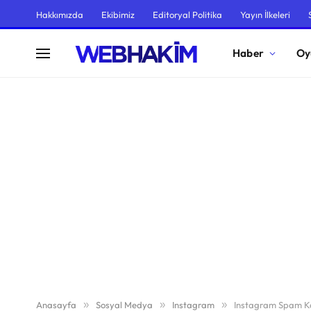
Hakkımızda
Ekibimiz
Editoryal Politika
Yayın İlkeleri
Haber
Oy
Anasayfa
»
Sosyal Medya
»
Instagram
»
Instagram Spam Kal