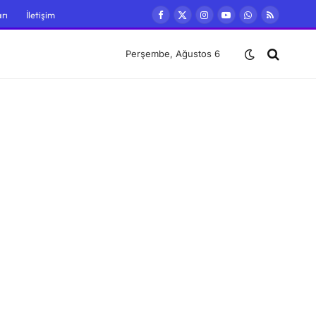
rı
İletişim
Facebook
X
Instagram
YouTube
WhatsApp
RSS
(Twitter)
Perşembe, Ağustos 6