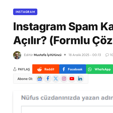
INSTAGRAM
Instagram Spam Kal
Açılır? (Formlu Çö
Editör
Mustafa İyitütüncü
18 Aralık 2025 - 00:13
1
PAYLAŞ
Reddit
Facebook
WhatsApp
Google
Facebook
X
Instagram
YouTube
LinkedIn
Abone Ol:
News
(Twitter)