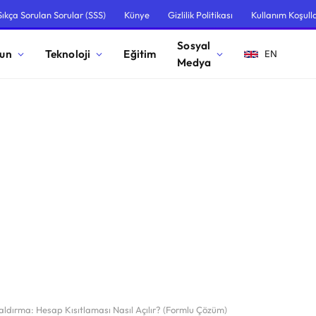
Sıkça Sorulan Sorular (SSS)
Künye
Gizlilik Politikası
Kullanım Koşulla
Sosyal
un
Teknoloji
Eğitim
EN
Medya
dırma: Hesap Kısıtlaması Nasıl Açılır? (Formlu Çözüm)