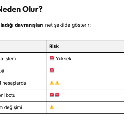
Neden Olur?
ladığı davranışları
net şekilde gösterir:
Risk
ca işlem
Yüksek
ji
ni hesaplarda
eni botu
m değişimi