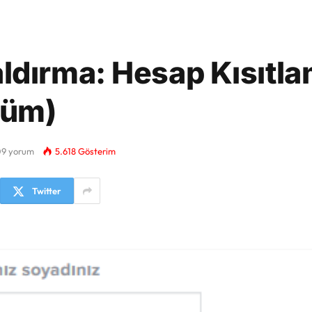
dırma: Hesap Kısıtla
züm)
09 yorum
5.618
Gösterim
Twitter