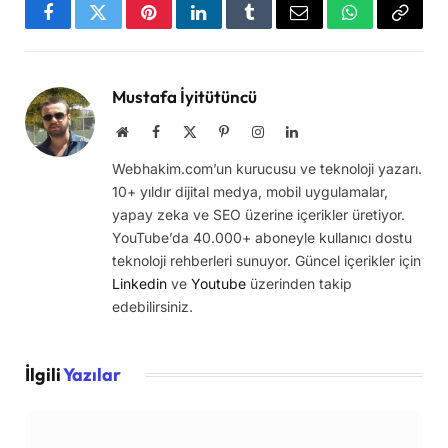
Facebook
Twitter
Pinterest
LinkedIn
Tumblr
Email
WhatsApp
Copy
Link
Mustafa İyitütüncü
Website
Facebook
X
Pinterest
Instagram
LinkedIn
(Twitter)
Webhakim.com’un kurucusu ve teknoloji yazarı.
10+ yıldır dijital medya, mobil uygulamalar,
yapay zeka ve SEO üzerine içerikler üretiyor.
YouTube’da 40.000+ aboneyle kullanıcı dostu
teknoloji rehberleri sunuyor. Güncel içerikler için
Linkedin
ve
Youtube
üzerinden takip
edebilirsiniz.
İlgili
Yazılar